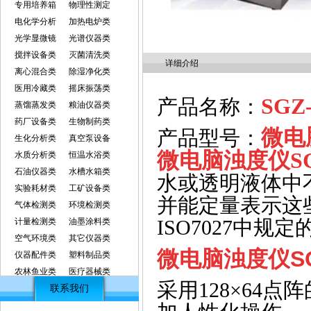
专用培养箱
物理性测定
电化学分析
加热电炉类
光学显微镜
光谱仪器类
搅拌设备类
灭菌清洗类
详细介绍
离心混合类
除湿净化类
医用冷藏类
摇床振荡类
SGZ-
产品名称：
蒸馏蒸发类
粮油仪器类
药厂设备类
生物制药类
微电
产品型号：
生化分析类
真空泵设备
微电脑浊度仪
S
水质分析类
恒温水浴类
石油仪器类
水槽水箱类
水或透明液体中
实验耗材类
工矿设备类
并能定量表示这
气体检测类
环境检测类
ISO7027
中规定
计量检测类
油墨涂料类
空气环境类
其它仪器类
微电脑浊度仪
S
仪器配件类
塑料制品类
农林鱼业类
医疗器械类
采用
128
×
64
点阵
联系我们