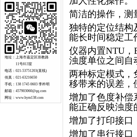
加人性化操作。
简洁的操作，测
独特的定位结构
能长时间稳定工
仪器内置
NTU
，
地址：上海市嘉定区崇教路
浊度单位之间自
11号813室
电话：021-53751203(直线)
两种标定模式，
传真：021-63216650
移带来的误差，
手机：138 1745 0603 李杵明
邮箱：457903060@qq.com
增加了色度补偿
网址：www.hym138.com
能正确反映浊度
增加了打印接口
增加了串行接口